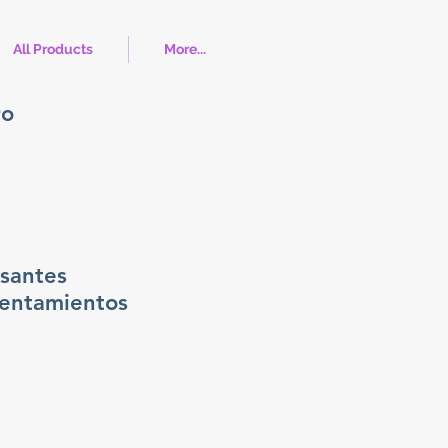
All Products
More...
ro
santes
sentamientos