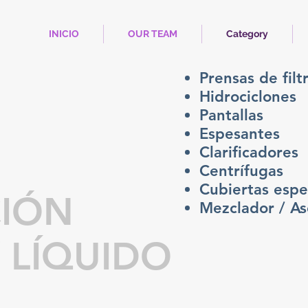
INICIO
OUR TEAM
Category
Prensas de filt
Hidrociclones
Pantallas
Espesantes
Clarificadores
Centrífugas
Cubiertas espe
CIÓN
Mezclador / A
/ LÍQUIDO